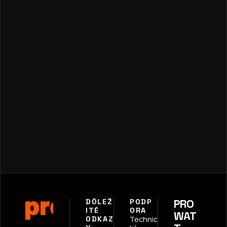
PRO
DÔLEŽ
PODP
ITÉ 
ORA
WAT
ODKAZ
Technic